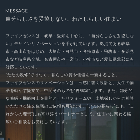
自分らしさを妥協しない。わたしらしい住まい
ファイブセンスは、岐阜・愛知を中心に、「自分らしさを妥協しな
い」デザインリノベーションを手がけています。拠点である岐阜
市・高山市をはじめ、大垣市・可児市・各務原市・飛騨市・多治見
市など岐阜県全域、名古屋市や一宮市、小牧市など愛知県北部にも
対応しています。
“ただの改修”ではなく、暮らしの質や価値を一新すること。
ファイブセンスのリノベーションは、五感に響く設計と、人生の物
語を動かす提案で、空間そのものを“再構築”します。また、部分的
な修繕・機能向上を目的としたリフォームや、土地探しからご相談
いただける注文住宅のご依頼も可能です。“いまの暮らし”にも、“こ
れからの理想”にも寄り添うパートナーとして、住まいに関わる幅
広いご相談をお受けしています。