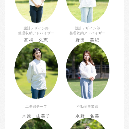
設計デザイン部
設計デザイン部
整理収納アドバイザー
整理収納アドバイザー
高桐 久恵
野田 美紀
工事部チーフ
不動産事業部
木原 由美子
水野 名美