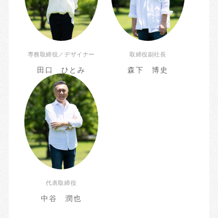
専務取締役／デザイナー
取締役副社長
田口 ひとみ
森下 博史
代表取締役
中谷 潤也