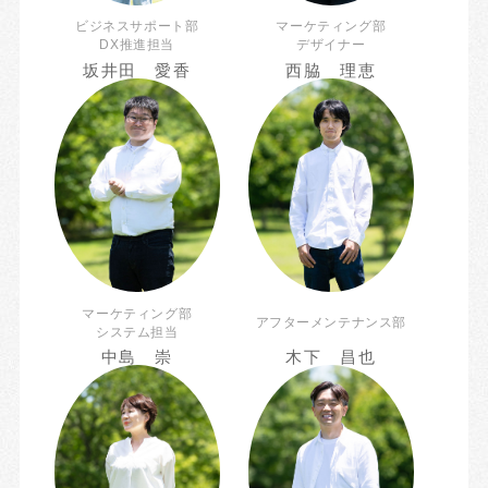
ビジネスサポート部
マーケティング部
DX推進担当
デザイナー
坂井田 愛香
西脇 理恵
マーケティング部
アフターメンテナンス部
システム担当
中島 崇
木下 昌也