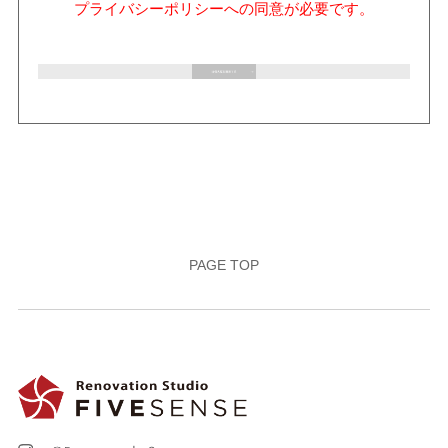
プライバシーポリシーへの同意が必要です。
キーワード，ご利用日時，ご利用の方法，ご利用環境，
郵便番号や性別，職業，年齢，ユーザーのIPアドレス，
クッキー情報，位置情報，端末の個体識別情報などを指
します。
第２条（プライバシー情報の収集方法）
当社は，ユーザーが利用登録をする際に氏名，生年月
日，住所，電話番号，メールアドレス，銀行口座番号，
クレジットカード番号，運転免許証番号などの個人情報
をお尋ねすることがあります。また，ユーザーと提携先
などとの間でなされたユーザーの個人情報を含む取引記
PAGE TOP
録や，決済に関する情報を当社の提携先（情報提供元，
広告主，広告配信先などを含みます。以下，｢提携先｣と
いいます。）などから収集することがあります。
当社は，ユーザーについて，利用したサービスやソフト
ウエア，購入した商品，閲覧したページや広告の履歴，
検索した検索キーワード，利用日時，利用方法，利用環
境（携帯端末を通じてご利用の場合の当該端末の通信状
態，利用に際しての各種設定情報なども含みます），IP
アドレス，クッキー情報，位置情報，端末の個体識別情