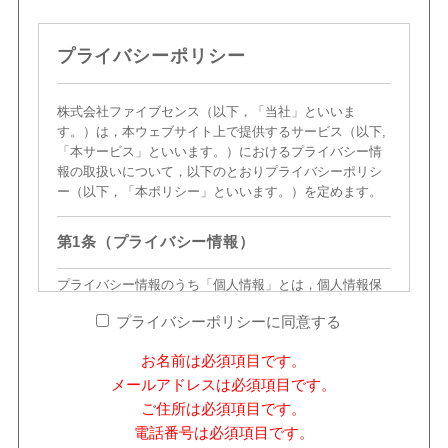
プライバシーポリシー
株式会社ファイブセンス（以下，「当社」といいま
す。）は，本ウェブサイト上で提供するサービス（以下,
「本サービス」といいます。）におけるプライバシー情
報の取扱いについて，以下のとおりプライバシーポリシ
ー（以下，「本ポリシー」といいます。）を定めます。
第1条（プライバシー情報）
プライバシー情報のうち「個人情報」とは，個人情報保
護法にいう「個人情報」を指すものとし，生存する個人
プライバシーポリシーに同意する
に関する情報であって，当該情報に含まれる氏名，生年
月日，住所，電話番号，連絡先その他の記述等により特
お名前は必須項目です。
定の個人を識別できる情報を指します。
メールアドレスは必須項目です。
プライバシー情報のうち「履歴情報および特性情報」と
は，上記に定める「個人情報」以外のものをいい，ご利
ご住所は必須項目です。
用いただいたサービスやご購入いただいた商品，ご覧に
電話番号は必須項目です。
なったページや広告の履歴，ユーザーが検索された検索