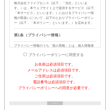
株式会社ファイブセンス（以下，「当社」といいま
す。）は，本ウェブサイト上で提供するサービス（以下,
「本サービス」といいます。）におけるプライバシー情
報の取扱いについて，以下のとおりプライバシーポリシ
ー（以下，「本ポリシー」といいます。）を定めます。
第1条（プライバシー情報）
プライバシー情報のうち「個人情報」とは，個人情報保
護法にいう「個人情報」を指すものとし，生存する個人
プライバシーポリシーに同意する
に関する情報であって，当該情報に含まれる氏名，生年
月日，住所，電話番号，連絡先その他の記述等により特
お名前は必須項目です。
定の個人を識別できる情報を指します。
メールアドレスは必須項目です。
プライバシー情報のうち「履歴情報および特性情報」と
は，上記に定める「個人情報」以外のものをいい，ご利
ご住所は必須項目です。
用いただいたサービスやご購入いただいた商品，ご覧に
電話番号は必須項目です。
なったページや広告の履歴，ユーザーが検索された検索
プライバシーポリシーへの同意が必要です。
キーワード，ご利用日時，ご利用の方法，ご利用環境，
郵便番号や性別，職業，年齢，ユーザーのIPアドレス，
クッキー情報，位置情報，端末の個体識別情報などを指
します。