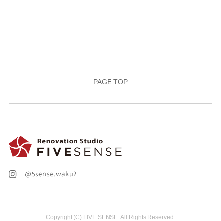
第２条（プライバシー情報の収集方法）
当社は，ユーザーが利用登録をする際に氏名，生年月
日，住所，電話番号，メールアドレス，銀行口座番号，
クレジットカード番号，運転免許証番号などの個人情報
をお尋ねすることがあります。また，ユーザーと提携先
などとの間でなされたユーザーの個人情報を含む取引記
PAGE TOP
録や，決済に関する情報を当社の提携先（情報提供元，
広告主，広告配信先などを含みます。以下，｢提携先｣と
いいます。）などから収集することがあります。
当社は，ユーザーについて，利用したサービスやソフト
ウエア，購入した商品，閲覧したページや広告の履歴，
検索した検索キーワード，利用日時，利用方法，利用環
境（携帯端末を通じてご利用の場合の当該端末の通信状
態，利用に際しての各種設定情報なども含みます），IP
アドレス，クッキー情報，位置情報，端末の個体識別情
報などの履歴情報および特性情報を，ユーザーが当社や
提携先のサービスを利用しまたはページを閲覧する際に
収集します。
第３条（個人情報を収集・利用する目的）
Copyright (C) FIVE SENSE. All Rights Reserved.