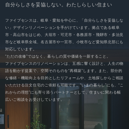
自分らしさを妥協しない。わたしらしい住まい
ファイブセンスは、岐阜・愛知を中心に、「自分らしさを妥協しな
い」デザインリノベーションを手がけています。拠点である岐阜
市・高山市をはじめ、大垣市・可児市・各務原市・飛騨市・多治見
市など岐阜県全域、名古屋市や一宮市、小牧市など愛知県北部にも
対応しています。
“ただの改修”ではなく、暮らしの質や価値を一新すること。
ファイブセンスのリノベーションは、五感に響く設計と、人生の物
語を動かす提案で、空間そのものを“再構築”します。また、部分的
な修繕・機能向上を目的としたリフォームや、土地探しからご相談
いただける注文住宅のご依頼も可能です。“いまの暮らし”にも、“こ
れからの理想”にも寄り添うパートナーとして、住まいに関わる幅
広いご相談をお受けしています。