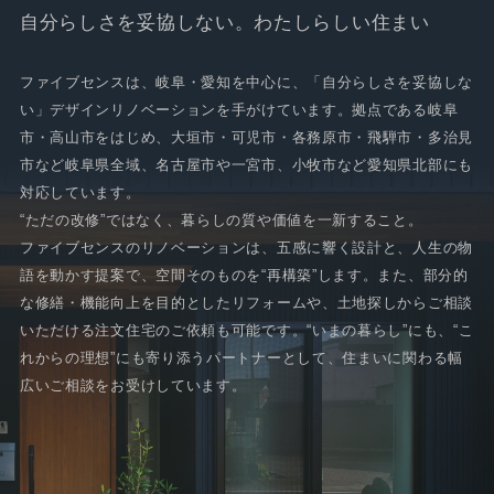
自分らしさを妥協しない。わたしらしい住まい
ファイブセンスは、岐阜・愛知を中心に、「自分らしさを妥協しな
い」デザインリノベーションを手がけています。拠点である岐阜
市・高山市をはじめ、大垣市・可児市・各務原市・飛騨市・多治見
市など岐阜県全域、名古屋市や一宮市、小牧市など愛知県北部にも
対応しています。
“ただの改修”ではなく、暮らしの質や価値を一新すること。
ファイブセンスのリノベーションは、五感に響く設計と、人生の物
語を動かす提案で、空間そのものを“再構築”します。また、部分的
な修繕・機能向上を目的としたリフォームや、土地探しからご相談
いただける注文住宅のご依頼も可能です。“いまの暮らし”にも、“こ
れからの理想”にも寄り添うパートナーとして、住まいに関わる幅
広いご相談をお受けしています。